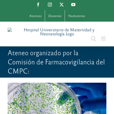
Saltar
Facebook
Instagram
X
YouTube
al
contenido
Alumnos
Docentes
Nodocentes
Ateneo organizado por la
Comisión de Farmacovigilancia del
CMPC: