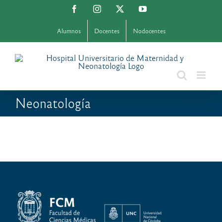
Saltar
Facebook
Instagram
X
YouTube
al
contenido
Alumnos
Docentes
Nodocentes
Neonatología